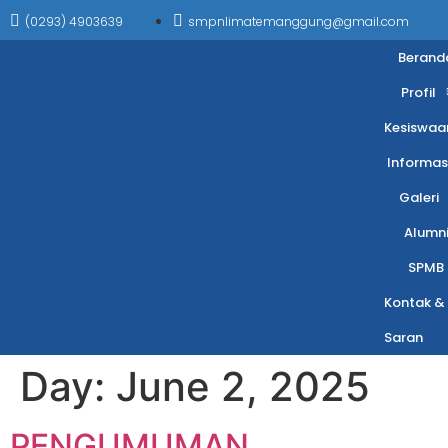
(0293) 4903639
smpnlimatemanggung@gmail.com
Berand
Profil
Kesiswaa
Informas
Galeri
Alumn
SPMB
Kontak &
Saran
Day:
June 2, 2025
PENGUMUMAN