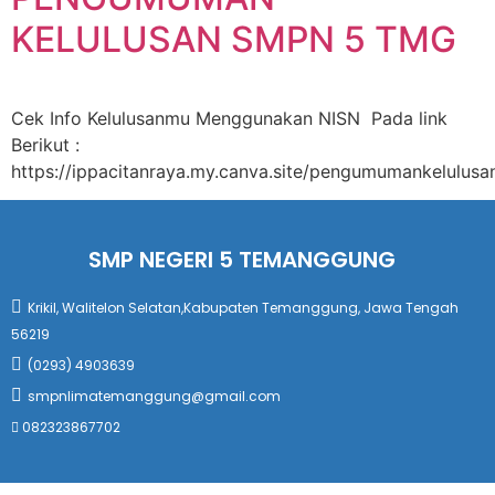
KELULUSAN SMPN 5 TMG
Cek Info Kelulusanmu Menggunakan NISN Pada link
Berikut :
https://ippacitanraya.my.canva.site/pengumumankelulusa
SMP NEGERI 5 TEMANGGUNG
Krikil, Walitelon Selatan,Kabupaten Temanggung, Jawa Tengah
56219
(0293) 4903639
smpnlimatemanggung@gmail.com
082323867702