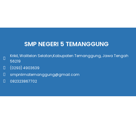
SMP NEGERI 5 TEMANGGUNG
Krikil, Walitelon Selatan,Kabupaten Temanggung, Jawa Tengah
56219
(0293) 4903639
smpnlimatemanggung@gmail.com
082323867702