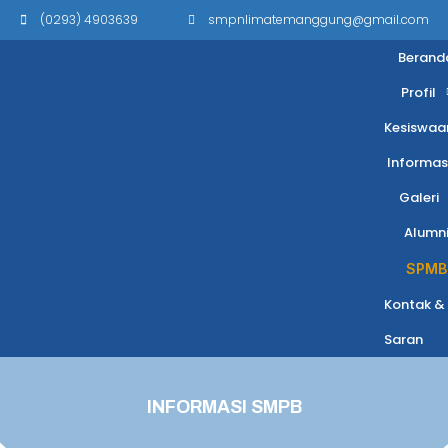
(0293) 4903639
smpnlimatemanggung@gmail.com
Berand
Profil
Kesiswaa
Informas
Galeri
Alumn
SPMB
Kontak &
Saran
INFORMASI SMPB