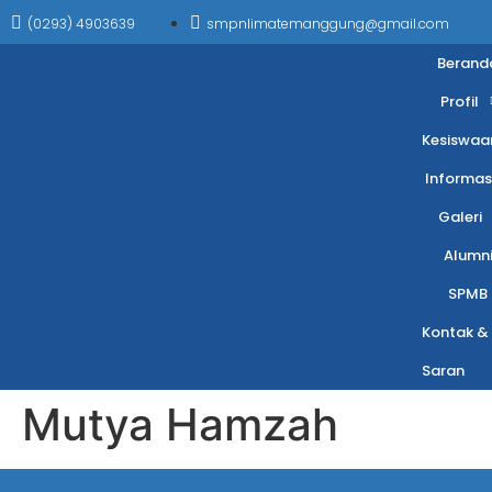
(0293) 4903639
smpnlimatemanggung@gmail.com
Berand
Profil
Kesiswaa
Informas
Galeri
Alumn
SPMB
Kontak &
Saran
Mutya Hamzah