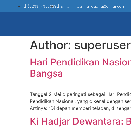
(0293) 4903639
smpnlimatemanggung@gmail.com
Author:
superuser
Hari Pendidikan Nasio
Bangsa
Tanggal 2 Mei diperingati sebagai Hari Pendid
Pendidikan Nasional, yang dikenal dengan se
Artinya: “Di depan memberi teladan, di teng
Ki Hadjar Dewantara: 