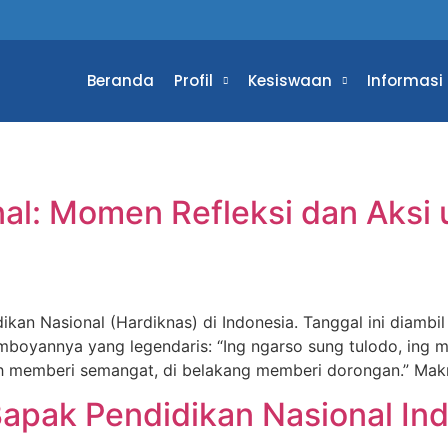
Beranda
Profil
Kesiswaan
Informasi
nal: Momen Refleksi dan Aksi
ikan Nasional (Hardiknas) di Indonesia. Tanggal ini diambil
mboyannya yang legendaris: “Ing ngarso sung tulodo, ing m
ah memberi semangat, di belakang memberi dorongan.” Mak
Bapak Pendidikan Nasional In