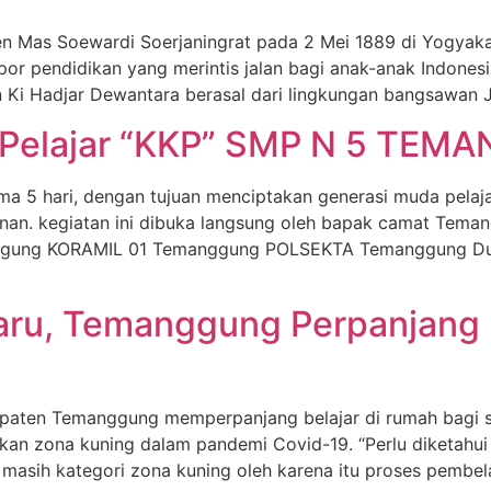
n Mas Soewardi Soerjaningrat pada 2 Mei 1889 di Yogyaka
opor pendidikan yang merintis jalan bagi anak-anak Indones
an Ki Hadjar Dewantara berasal dari lingkungan bangsawan
Pelajar “KKP” SMP N 5 TE
5 hari, dengan tujuan menciptakan generasi muda pelajar p
nan. kegiatan ini dibuka langsung oleh bapak camat Teman
nggung KORAMIL 01 Temanggung POLSEKTA Temanggung D
ru, Temanggung Perpanjang B
paten Temanggung memperpanjang belajar di rumah bagi s
n zona kuning dalam pandemi Covid-19. “Perlu diketahui o
sih kategori zona kuning oleh karena itu proses pembela