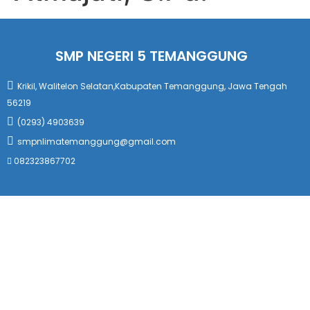
SMP NEGERI 5 TEMANGGUNG
Krikil, Walitelon Selatan,Kabupaten Temanggung, Jawa Tengah
56219
(0293) 4903639
smpnlimatemanggung@gmail.com
082323867702