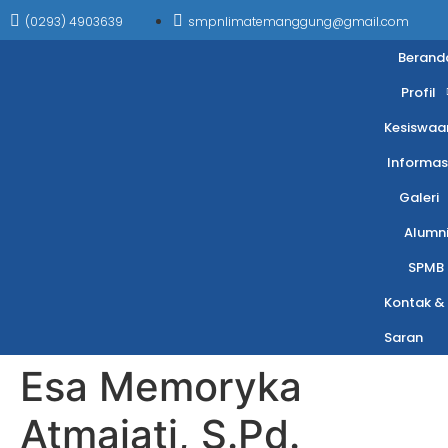
(0293) 4903639
smpnlimatemanggung@gmail.com
Berand
Profil
Kesiswaa
Informas
Galeri
Alumn
SPMB
Kontak &
Saran
Esa Memoryka
Atmajati, S.Pd.