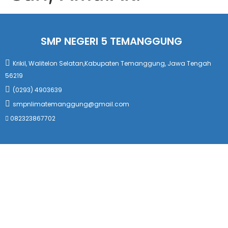
SMP NEGERI 5 TEMANGGUNG
Krikil, Walitelon Selatan,Kabupaten Temanggung, Jawa Tengah
56219
(0293) 4903639
smpnlimatemanggung@gmail.com
082323867702