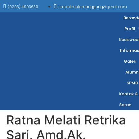
(0293) 4903639
smpnlimatemanggung@gmail.com
Berand
Profil
Kesiswaa
Informas
Galeri
Alumn
SPMB
Kontak &
Saran
Ratna Melati Retrika
Sari, Amd.Ak.