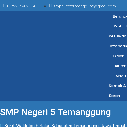
(0293) 4903639
smpnlimatemanggung@gmail.com
Berand
Profil
Kesiswaa
Informas
Galeri
Alumn
SPMB
Kontak &
Saran
SMP Negeri 5 Temanggung
Krikil, Walitelon Selatan,Kabupaten Temanggung, Jawa Tengah