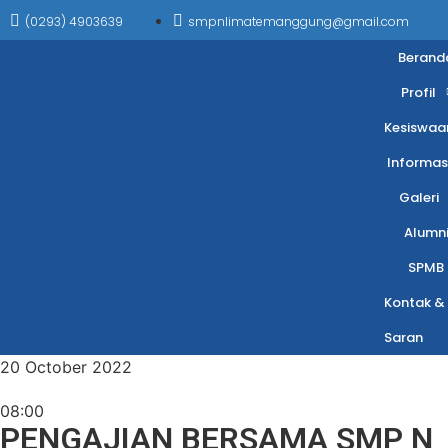
(0293) 4903639
smpnlimatemanggung@gmail.com
Berand
Profil
Kesiswaa
Informas
Galeri
Alumn
SPMB
Kontak &
Saran
20 October 2022
08:00
PENGAJIAN BERSAMA SMP N