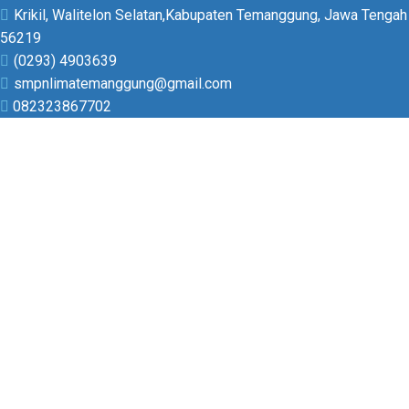
Krikil, Walitelon Selatan,Kabupaten Temanggung, Jawa Tengah
56219
(0293) 4903639
smpnlimatemanggung@gmail.com
082323867702