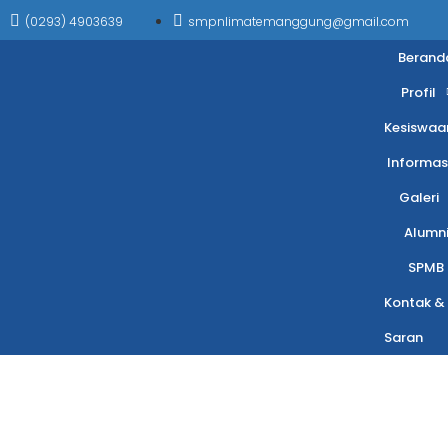
(0293) 4903639
smpnlimatemanggung@gmail.com
Berand
Profil
Kesiswaa
Informas
Galeri
Alumn
SPMB
Kontak &
Saran